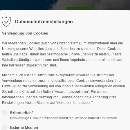
GESCHÄFTSSTELLE
SPARTEN
TERMINE
DAV-HÜTTE
ag "offcanvas-col2" existiert leider
Der Eintrag "offcanvas-col3" existi
nicht.
Datenschutzeinstellungen
Verwendung von Cookies
Wir verwenden Cookies (auch von Drittanbietern), um Informationen über die
Nutzung unserer Websites durch die Besucher zu sammeln. Diese Cookies
helfen uns dabei, Ihnen das bestmögliche Online-Erlebnis zu bieten, unsere
Websites ständig zu verbessern und Ihnen Angebote zu unterbreiten, die auf
Ihre Interessen zugeschnitten sind.
Mit dem Klick auf den Button "Alle akzeptieren" erklären Sie sich mit der
Verwendung von allen zustimmungspflichtigen Cookies einverstanden. Ihre
Einwilligung zur Verwendung der von Ihnen ausgewählten Kategorien erteilen
Sie mit dem Klick auf den Button "Auswahl akzeptieren". Für weitere
Informationen über die Nutzung von Cookies oder für die Änderung Ihrer
Einstellungen klicken Sie bitte auf "weitere Informationen".
Erforderlich*
Notwendige Cookies zulassen damit die Website korrekt funktioniert
Externe Medien