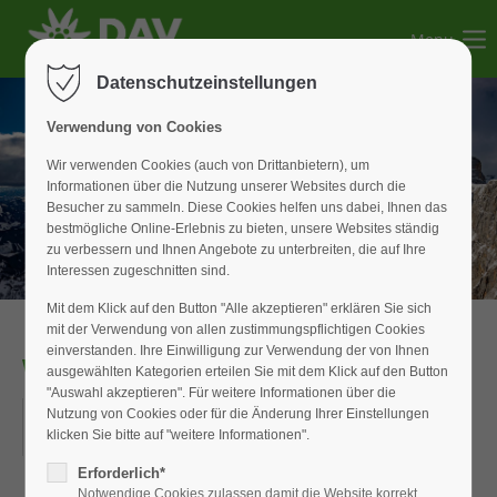
Menu
Der Eintrag "offcanvas-col1" existiert leider nicht.
Datenschutzeinstellungen
Der Eintrag "offcanvas-col2" existiert leider nicht.
Verwendung von Cookies
Wir verwenden Cookies (auch von Drittanbietern), um
Informationen über die Nutzung unserer Websites durch die
Der Eintrag "offcanvas-col3" existiert leider nicht.
Besucher zu sammeln. Diese Cookies helfen uns dabei, Ihnen das
bestmögliche Online-Erlebnis zu bieten, unsere Websites ständig
zu verbessern und Ihnen Angebote zu unterbreiten, die auf Ihre
Der Eintrag "offcanvas-col4" existiert leider nicht.
Interessen zugeschnitten sind.
Mit dem Klick auf den Button "Alle akzeptieren" erklären Sie sich
mit der Verwendung von allen zustimmungspflichtigen Cookies
einverstanden. Ihre Einwilligung zur Verwendung der von Ihnen
WAN_Senioren
ausgewählten Kategorien erteilen Sie mit dem Klick auf den Button
"Auswahl akzeptieren". Für weitere Informationen über die
14.02.2018
Nutzung von Cookies oder für die Änderung Ihrer Einstellungen
klicken Sie bitte auf "weitere Informationen".
ORT: WIESENSTRASSE IN WEISSENBURG
Erforderlich*
Notwendige Cookies zulassen damit die Website korrekt