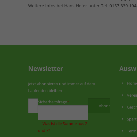
Weitere Infos bei Hans Hofer unter Tel. 0157 339 19
Newsletter
Ausw
Hom
Jetzt abonnieren und immer auf dem
Laufenden bleiben
Verei
Sicherheitsfrage
*
Gesch
Spar
Was ist die Summe aus 2
und 7?
Term