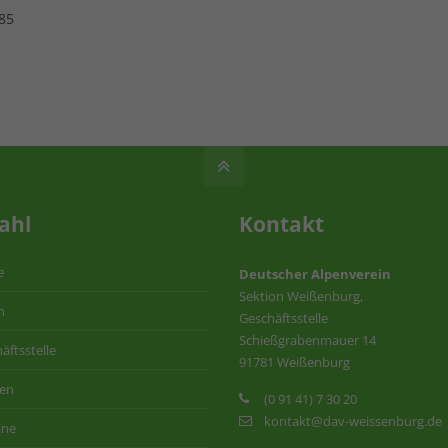
485
ahl
Kontakt
e
Deutscher Alpenverein
Sektion Weißenburg,
n
Geschäftsstelle
Schießgrabenmauer 14
äftsstelle
91781 Weißenburg
ten
(0 91 41) 7 30 20
kontakt@dav-weissenburg.de
ine