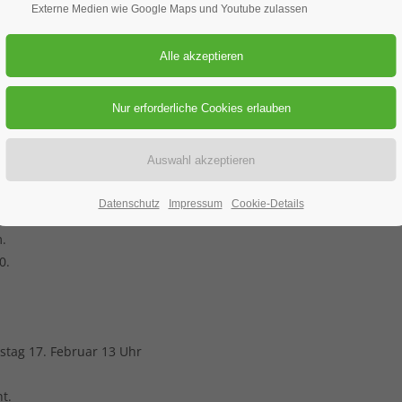
Externe Medien wie Google Maps und Youtube zulassen
19.02.2026
ORT: WIESENSTRASSE IN WEISSENBURG
ruar ab Heidenheim.
der Krankenhaus Str. um 10 Uhr.
ahnenkamm Erlebnis Pfad Richtung Schullandheim.
Datenschutz
Impressum
Cookie-Details
zum Ausgangspunkt in Heidenheim.
m.
0.
stag 17. Februar 13 Uhr
t.