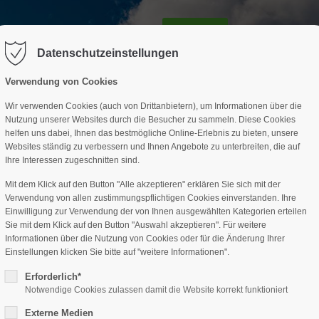
GESCHÄFTSSTELLE
SPARTEN
TERMINE
DAV-HÜTTE
ag "offcanvas-col2" existiert leider
Der Eintrag "offcanvas-col3" existi
nicht.
Datenschutzeinstellungen
Verwendung von Cookies
Wir verwenden Cookies (auch von Drittanbietern), um Informationen über die
Nutzung unserer Websites durch die Besucher zu sammeln. Diese Cookies
helfen uns dabei, Ihnen das bestmögliche Online-Erlebnis zu bieten, unsere
Websites ständig zu verbessern und Ihnen Angebote zu unterbreiten, die auf
Ihre Interessen zugeschnitten sind.
Mit dem Klick auf den Button "Alle akzeptieren" erklären Sie sich mit der
Verwendung von allen zustimmungspflichtigen Cookies einverstanden. Ihre
Einwilligung zur Verwendung der von Ihnen ausgewählten Kategorien erteilen
Sie mit dem Klick auf den Button "Auswahl akzeptieren". Für weitere
Informationen über die Nutzung von Cookies oder für die Änderung Ihrer
Einstellungen klicken Sie bitte auf "weitere Informationen".
Erforderlich*
Notwendige Cookies zulassen damit die Website korrekt funktioniert
Externe Medien