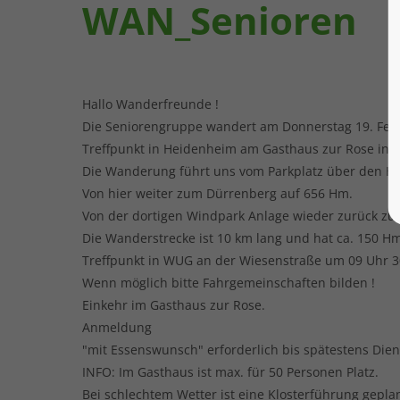
WAN_Senioren
Hallo Wanderfreunde !
Die Seniorengruppe wandert am Donnerstag 19. Feb
Treffpunkt in Heidenheim am Gasthaus zur Rose in 
Die Wanderung führt uns vom Parkplatz über den H
Von hier weiter zum Dürrenberg auf 656 Hm.
Von der dortigen Windpark Anlage wieder zurück 
Die Wanderstrecke ist 10 km lang und hat ca. 150 H
Treffpunkt in WUG an der Wiesenstraße um 09 Uhr 3
Wenn möglich bitte Fahrgemeinschaften bilden !
Einkehr im Gasthaus zur Rose.
Anmeldung
"mit Essenswunsch" erforderlich bis spätestens Dien
INFO: Im Gasthaus ist max. für 50 Personen Platz.
Bei schlechtem Wetter ist eine Klosterführung geplan