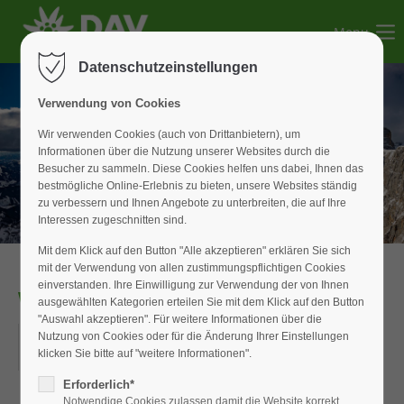
Menu
Der Eintrag "offcanvas-col1" existiert leider nicht.
Datenschutzeinstellungen
Der Eintrag "offcanvas-col2" existiert leider nicht.
Verwendung von Cookies
Wir verwenden Cookies (auch von Drittanbietern), um
Informationen über die Nutzung unserer Websites durch die
Der Eintrag "offcanvas-col3" existiert leider nicht.
Besucher zu sammeln. Diese Cookies helfen uns dabei, Ihnen das
bestmögliche Online-Erlebnis zu bieten, unsere Websites ständig
zu verbessern und Ihnen Angebote zu unterbreiten, die auf Ihre
Der Eintrag "offcanvas-col4" existiert leider nicht.
Interessen zugeschnitten sind.
Mit dem Klick auf den Button "Alle akzeptieren" erklären Sie sich
mit der Verwendung von allen zustimmungspflichtigen Cookies
einverstanden. Ihre Einwilligung zur Verwendung der von Ihnen
WAN_Senioren
ausgewählten Kategorien erteilen Sie mit dem Klick auf den Button
"Auswahl akzeptieren". Für weitere Informationen über die
19.03.2026
Nutzung von Cookies oder für die Änderung Ihrer Einstellungen
klicken Sie bitte auf "weitere Informationen".
ORT: WIESENSTRASSE IN WEISSENBURG
Erforderlich*
Notwendige Cookies zulassen damit die Website korrekt