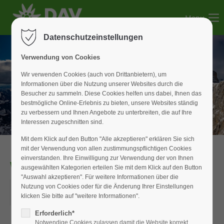
Menu
Der Eintrag "offcanvas-col1" existiert leider nicht.
Datenschutzeinstellungen
Der Eintrag "offcanvas-col2" existiert leider nicht.
Verwendung von Cookies
Wir verwenden Cookies (auch von Drittanbietern), um
Informationen über die Nutzung unserer Websites durch die
Der Eintrag "offcanvas-col3" existiert leider nicht.
Besucher zu sammeln. Diese Cookies helfen uns dabei, Ihnen das
bestmögliche Online-Erlebnis zu bieten, unsere Websites ständig
zu verbessern und Ihnen Angebote zu unterbreiten, die auf Ihre
Der Eintrag "offcanvas-col4" existiert leider nicht.
Interessen zugeschnitten sind.
Mit dem Klick auf den Button "Alle akzeptieren" erklären Sie sich
mit der Verwendung von allen zustimmungspflichtigen Cookies
einverstanden. Ihre Einwilligung zur Verwendung der von Ihnen
WAN_Senioren
ausgewählten Kategorien erteilen Sie mit dem Klick auf den Button
"Auswahl akzeptieren". Für weitere Informationen über die
16.04.2026
Nutzung von Cookies oder für die Änderung Ihrer Einstellungen
klicken Sie bitte auf "weitere Informationen".
ORT: WIESENSTRASSE IN WEISSENBURG
Erforderlich*
Notwendige Cookies zulassen damit die Website korrekt