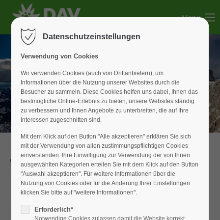
Menu
Der Eintrag "offcanvas-col1" existiert leider nicht.
Datenschutzeinstellungen
Der Eintrag "offcanvas-col2" existiert leider nicht.
Verwendung von Cookies
Wir verwenden Cookies (auch von Drittanbietern), um
Informationen über die Nutzung unserer Websites durch die
Der Eintrag "offcanvas-col3" existiert leider nicht.
Besucher zu sammeln. Diese Cookies helfen uns dabei, Ihnen das
bestmögliche Online-Erlebnis zu bieten, unsere Websites ständig
zu verbessern und Ihnen Angebote zu unterbreiten, die auf Ihre
Der Eintrag "offcanvas-col4" existiert leider nicht.
Interessen zugeschnitten sind.
Mit dem Klick auf den Button "Alle akzeptieren" erklären Sie sich
mit der Verwendung von allen zustimmungspflichtigen Cookies
einverstanden. Ihre Einwilligung zur Verwendung der von Ihnen
WAN_Senioren
ausgewählten Kategorien erteilen Sie mit dem Klick auf den Button
"Auswahl akzeptieren". Für weitere Informationen über die
07.05.2026
Nutzung von Cookies oder für die Änderung Ihrer Einstellungen
klicken Sie bitte auf "weitere Informationen".
ORT: WIESENSTRASSE IN WEISSENBURG
Erforderlich*
Notwendige Cookies zulassen damit die Website korrekt