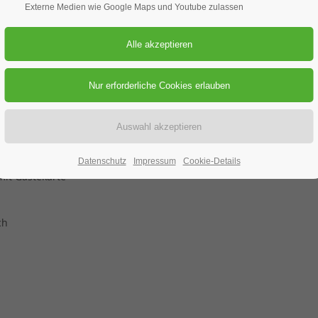
Externe Medien wie Google Maps und Youtube zulassen
19.06.2019–23.06.2019
ORT: BAYERISCH EISENSTEIN
Viechtach.
Datenschutz
Impressum
Cookie-Details
mit Gästekarte
ch