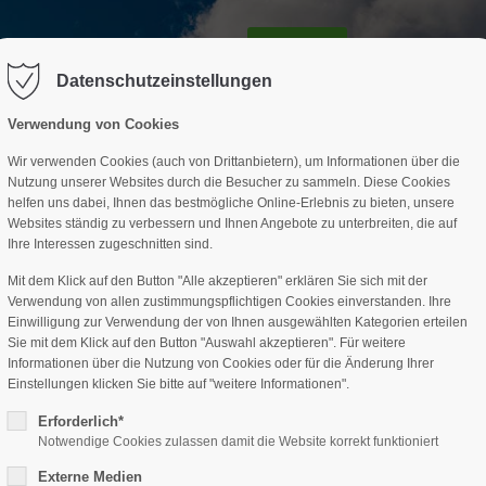
GESCHÄFTSSTELLE
SPARTEN
TERMINE
DAV-HÜTTE
ag "offcanvas-col2" existiert leider
Der Eintrag "offcanvas-col3" existi
nicht.
Datenschutzeinstellungen
Verwendung von Cookies
Wir verwenden Cookies (auch von Drittanbietern), um Informationen über die
Nutzung unserer Websites durch die Besucher zu sammeln. Diese Cookies
helfen uns dabei, Ihnen das bestmögliche Online-Erlebnis zu bieten, unsere
Websites ständig zu verbessern und Ihnen Angebote zu unterbreiten, die auf
Ihre Interessen zugeschnitten sind.
Mit dem Klick auf den Button "Alle akzeptieren" erklären Sie sich mit der
Verwendung von allen zustimmungspflichtigen Cookies einverstanden. Ihre
Einwilligung zur Verwendung der von Ihnen ausgewählten Kategorien erteilen
Sie mit dem Klick auf den Button "Auswahl akzeptieren". Für weitere
Informationen über die Nutzung von Cookies oder für die Änderung Ihrer
Einstellungen klicken Sie bitte auf "weitere Informationen".
Erforderlich*
Notwendige Cookies zulassen damit die Website korrekt funktioniert
Externe Medien