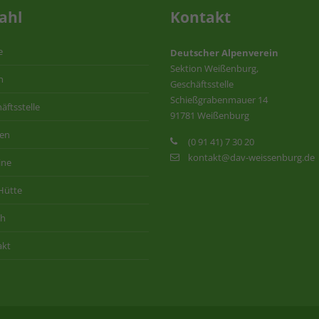
ahl
Kontakt
e
Deutscher Alpenverein
Sektion Weißenburg,
n
Geschäftsstelle
Schießgrabenmauer 14
äftsstelle
91781 Weißenburg
ten
(0 91 41) 7 30 20
kontakt@dav-weissenburg.de
ine
Hütte
ih
akt