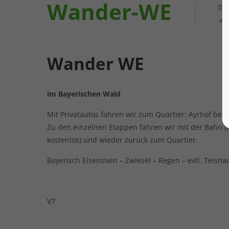
Wander-WE
Wander WE
im Bayerischen Wald
Mit Privatautos fahren wir zum Quartier: Ayrhof bei 
Zu den einzelnen Etappen fahren wir mit der Bahn (
kostenlos) und wieder zurück zum Quartier.
Bayerisch Eisenstein – Zwiesel – Regen – evtl. Teisna
V7