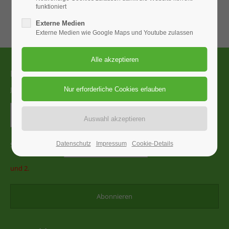
funktioniert
Wir freuen uns auf Ihre Teilnahme!
Externe Medien
Externe Medien wie Google Maps und Youtube zulassen
Newsletter
Jetzt abonnieren und immer auf dem Laufenden bleiben
Sicherheitsfrage
Datenschutz
*
Impressum
Cookie-Details
Bitte addieren Sie 5
und 2.