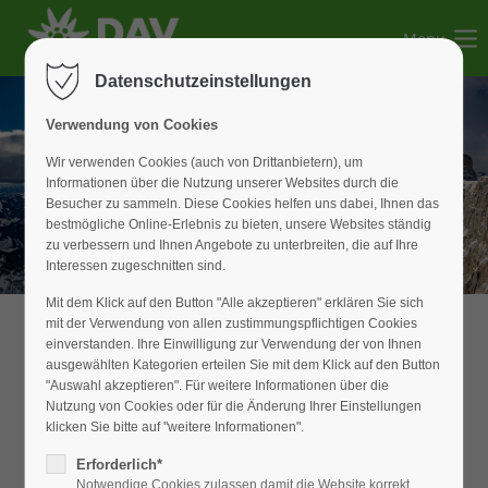
Menu
Der Eintrag "offcanvas-col1" existiert leider nicht.
Datenschutzeinstellungen
Der Eintrag "offcanvas-col2" existiert leider nicht.
Verwendung von Cookies
Wir verwenden Cookies (auch von Drittanbietern), um
Informationen über die Nutzung unserer Websites durch die
Der Eintrag "offcanvas-col3" existiert leider nicht.
Besucher zu sammeln. Diese Cookies helfen uns dabei, Ihnen das
bestmögliche Online-Erlebnis zu bieten, unsere Websites ständig
zu verbessern und Ihnen Angebote zu unterbreiten, die auf Ihre
Der Eintrag "offcanvas-col4" existiert leider nicht.
Interessen zugeschnitten sind.
Mit dem Klick auf den Button "Alle akzeptieren" erklären Sie sich
mit der Verwendung von allen zustimmungspflichtigen Cookies
einverstanden. Ihre Einwilligung zur Verwendung der von Ihnen
Anmeldung Erhalten
ausgewählten Kategorien erteilen Sie mit dem Klick auf den Button
"Auswahl akzeptieren". Für weitere Informationen über die
Nutzung von Cookies oder für die Änderung Ihrer Einstellungen
Ihre Anmeldung ist bei uns eingegangen.
klicken Sie bitte auf "weitere Informationen".
Bitte beachten Sie, dass Ihre Teilnahme erst mit einer
separaten Bestätigung per E-Mail von uns gültig ist. Sie
Erforderlich*
erhalten diese Bestätigung in Kürze.
Notwendige Cookies zulassen damit die Website korrekt