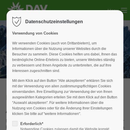
Menu
Der Eintrag "offcanvas-col1" existiert leider nicht.
Datenschutzeinstellungen
Der Eintrag "offcanvas-col2" existiert leider nicht.
Verwendung von Cookies
Wir verwenden Cookies (auch von Drittanbietern), um
Informationen über die Nutzung unserer Websites durch die
Der Eintrag "offcanvas-col3" existiert leider nicht.
Besucher zu sammeln. Diese Cookies helfen uns dabei, Ihnen das
bestmögliche Online-Erlebnis zu bieten, unsere Websites ständig
zu verbessern und Ihnen Angebote zu unterbreiten, die auf Ihre
Der Eintrag "offcanvas-col4" existiert leider nicht.
Interessen zugeschnitten sind.
Mit dem Klick auf den Button "Alle akzeptieren" erklären Sie sich
mit der Verwendung von allen zustimmungspflichtigen Cookies
einverstanden. Ihre Einwilligung zur Verwendung der von Ihnen
Newsletter
ausgewählten Kategorien erteilen Sie mit dem Klick auf den Button
"Auswahl akzeptieren". Für weitere Informationen über die
Abmelden
Nutzung von Cookies oder für die Änderung Ihrer Einstellungen
klicken Sie bitte auf "weitere Informationen".
Möchten Sie unseren Newsletter nicht mehr erhalten? Hier
Erforderlich*
können Sie sich ganz einfach abmelden. Sie verpassen
Notwendige Cookies zulassen damit die Website korrekt