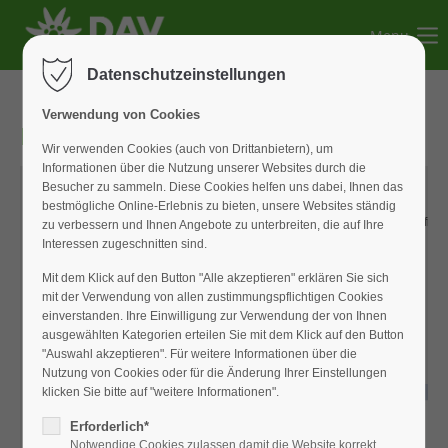
Menu
Der Eintrag "offcanvas-col1" existiert leider nicht.
Datenschutzeinstellungen
Der Eintrag "offcanvas-col2" existiert leider nicht.
Verwendung von Cookies
DAV-Newsletter 2025-12
Wir verwenden Cookies (auch von Drittanbietern), um
Informationen über die Nutzung unserer Websites durch die
Der Eintrag "offcanvas-col3" existiert leider nicht.
Besucher zu sammeln. Diese Cookies helfen uns dabei, Ihnen das
bestmögliche Online-Erlebnis zu bieten, unsere Websites ständig
zu verbessern und Ihnen Angebote zu unterbreiten, die auf Ihre
Der Eintrag "offcanvas-col4" existiert leider nicht.
Interessen zugeschnitten sind.
Mit dem Klick auf den Button "Alle akzeptieren" erklären Sie sich
mit der Verwendung von allen zustimmungspflichtigen Cookies
einverstanden. Ihre Einwilligung zur Verwendung der von Ihnen
ausgewählten Kategorien erteilen Sie mit dem Klick auf den Button
DAV-Newsletter 2025-12
"Auswahl akzeptieren". Für weitere Informationen über die
Nutzung von Cookies oder für die Änderung Ihrer Einstellungen
klicken Sie bitte auf "weitere Informationen".
Erforderlich*
Notwendige Cookies zulassen damit die Website korrekt