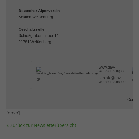
-------------------------------------------------------------------------------------
Deutscher Alpenverein
Sektion Weißenburg
Geschäftsstelle
Schießgrabenmauer 14
91781 Weißenburg
[nbsp]
www.dav-
weissenburg.de
kontakt@dav-
weissenburg.de
[nbsp]
Copyri
[nbsp]
Zurück zur Newsletterübersicht