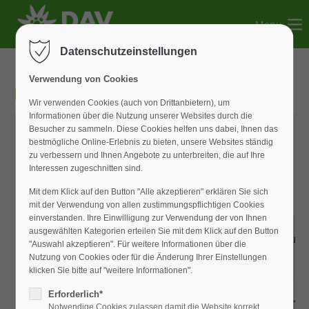
Menu
Der Eintrag "offcanvas-col1" existiert leider nicht.
Datenschutzeinstellungen
Der Eintrag "offcanvas-col2" existiert leider nicht.
Verwendung von Cookies
DAV-Newsletter 2025-15
Wir verwenden Cookies (auch von Drittanbietern), um
Informationen über die Nutzung unserer Websites durch die
Der Eintrag "offcanvas-col3" existiert leider nicht.
Besucher zu sammeln. Diese Cookies helfen uns dabei, Ihnen das
bestmögliche Online-Erlebnis zu bieten, unsere Websites ständig
zu verbessern und Ihnen Angebote zu unterbreiten, die auf Ihre
Der Eintrag "offcanvas-col4" existiert leider nicht.
Interessen zugeschnitten sind.
DAV-Newsletter 2025-15
Mit dem Klick auf den Button "Alle akzeptieren" erklären Sie sich
mit der Verwendung von allen zustimmungspflichtigen Cookies
einverstanden. Ihre Einwilligung zur Verwendung der von Ihnen
ausgewählten Kategorien erteilen Sie mit dem Klick auf den Button
"Auswahl akzeptieren". Für weitere Informationen über die
Nutzung von Cookies oder für die Änderung Ihrer Einstellungen
klicken Sie bitte auf "weitere Informationen".
Erforderlich*
Notwendige Cookies zulassen damit die Website korrekt